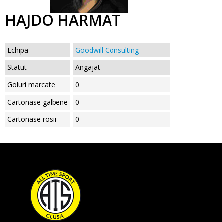
HAJDO HARMAT
Echipa
Goodwill Consulting
Statut
Angajat
Goluri marcate
0
Cartonase galbene
0
Cartonase rosii
0