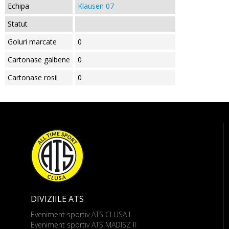
Echipa
Klausen 07
Statut
Goluri marcate
0
Cartonase galbene
0
Cartonase rosii
0
DIVIZIILE ATS
Eveniment sportiv ATS CLUSA I
Eveniment sportiv ATS MADISZ II